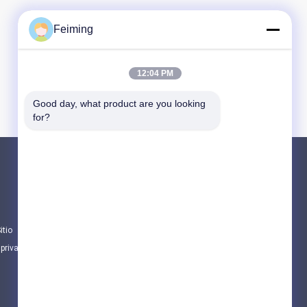
Feiming
12:04 PM
Good day, what product are you looking 
for?
Productos
Monómero del Polyimide
Material de revestimiento de goma
itio
Sustancias químicas electrónicas
 privacidad
Todas las categorías