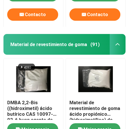
4415-87-6
Contacto
Contacto
Material de revestimiento de goma
(91)
DMBA 2,2-Bis
Material de
((hidroximetil) ácido
revestimiento de goma
butírico CAS 10097-
ácido propiónico
02-6 buen agente de
(hidroximetílico) de
enlace cruzado e
DMPA 2,2-Bis CAS