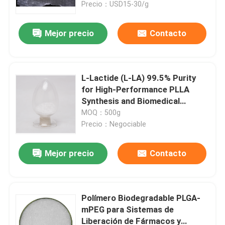
en Disolventes Orgánicos
Precio：USD15-30/g
Mejor precio
Contacto
L-Lactide (L-LA) 99.5% Purity
for High-Performance PLLA
Synthesis and Biomedical
Copolymers
MOQ：500g
Precio：Negociable
Mejor precio
Contacto
Hogar
Productos
Polímero Biodegradable PLGA-
mPEG para Sistemas de
Liberación de Fármacos y
Vídeos