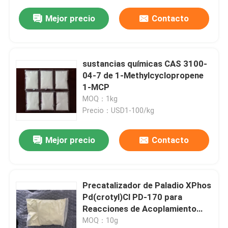
Mejor precio
Contacto
sustancias químicas CAS 3100-
04-7 de 1-Methylcyclopropene
1-MCP
MOQ：1kg
Precio：USD1-100/kg
Mejor precio
Contacto
Precatalizador de Paladio XPhos
Pd(crotyl)Cl PD-170 para
Reacciones de Acoplamiento
Cruzado Estable al Aire y Soluble
MOQ：10g