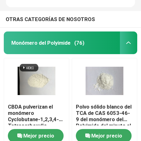
OTRAS CATEGORÍAS DE NOSOTROS
Monómero del Polyimide
(76)
CBDA pulverizan el
Polvo sólido blanco del
monómero
TCA de CAS 6053-46-
Cyclobutane-1,2,3,4-
9 del monómero del
Tetracarboxylic
Polyimide del minuto el
Dianhydride del
99% de la pureza
Mejor precio
Mejor precio
Polyimide de CAS