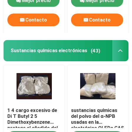
Mejor precio
Mejor precio
hidrófilo o utilizado
4767-03-7
para producir sistemas
de alta molécula a base
Contacto
Contacto
de agua
Sustancias químicas electrónicas
(43)
1 4 cargo excesivo de
sustancias químicas
Di T Butyl 2 5
del polvo del α-NPB
Dimethoxybenzene
usadas en la
protege el añadido del
electrónica OLEDs CAS