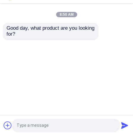
de la pureza amarillean
CAS 199121-98-7 del
el polvo CAS 105598-
minuto el 99% DNTPD
27-4
Oled Oled de la pureza
8:50 AM
Mejor precio
Mejor precio
Good day, what product are you looking 
for?
Contacto
Contacto
Vea más
Inicio
Mapa del Sitio
Contactar Ahora
Desktop Site
Mapa del Sitio
Privacy Policy
Calidad
Monómero del Polyimide
Fábrica De
China.Copyright © 2026 Shenzhen Feiming
Science and Technology Co,. Ltd.. All Rights
Reserved.