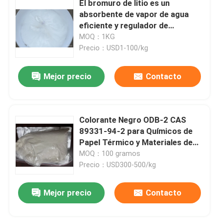
El bromuro de litio es un
absorbente de vapor de agua
Sustancias químicas especiales
eficiente y regulador de
humedad del aire ampliamente
MOQ：1KG
utilizado en la industria de la
Precio：USD1-100/kg
refrigeración como refrigerante
de absorción
Mejor precio
Contacto
Colorante Negro ODB-2 CAS
89331-94-2 para Químicos de
Papel Térmico y Materiales de
Grabación
MOQ：100 gramos
Precio：USD300-500/kg
Mejor precio
Contacto