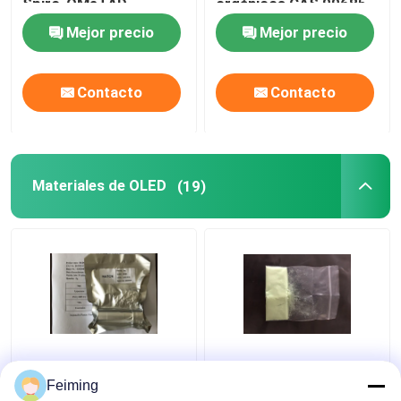
Spiro-OMeTAD
orgánicos CAS 99685-
207739-72-8
96-8
Mejor precio
Mejor precio
C81H68N4O8
Contacto
Contacto
Materiales de OLED
(19)
Los materiales HAT-CN
Sustancias químicas
del minuto 99,5% OLED
materiales orgánicas
Feiming