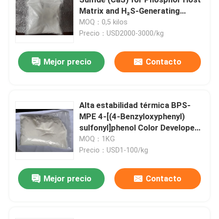
Matrix and H₂S-Generating
Sulfidation Reagent
MOQ：0,5 kilos
Sustancias químicas electrónicas
Precio：USD2000-3000/kg
Materiales fotovoltaicos orgánicos
Mejor precio
Contacto
Materiales de OLED
Alta estabilidad térmica BPS-
MPE 4-[(4-Benzyloxyphenyl)
Materias primas de los productos farmacéuticos
sulfonyl]phenol Color Developer
exhibe una excelente resistencia
MOQ：1KG
Materias primas del cuidado personal
al calor, por lo que es adecuado
Precio：USD1-100/kg
para papeles térmicos y uso en
ambientes de alta temperatura
Mejor precio
Contacto
Materias primas cosméticas
Suplemento alimenticio de la comida