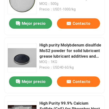
Depósitos Inyectables de Larga
MOQ：500g
Duración
Precio：USD1-1000/kg
Sobre nosotros
Mejor precio
Contacto
Viaje de la fábrica
Control de calidad
High purity Molybdenum disulfide
MoS2 powder for solid lubricant
grease lubricant additives and
Éntrenos en contacto con
friction improver
MOQ：1KG
Precio：USD40-60/kg
Pida una cita
Mejor precio
Contacto
Monómero del Polyimide
High Purity 99.9% Calcium
Material de revestimiento de goma
Sulfide (CaS) for Phosphor Host