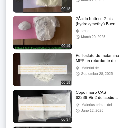
March 20, 2025
((Bismaleimida,IMC
00:18
2Ácido butírico 2-bis
(hydroxymethyl) Buena
solubilidad, respetuoso
2503
con el medio ambiente
March 20, 2025
Agente hidrofílico de
cruce
00:19
Polifosfato de melamina
MPP un retardante de
llama sin halógenos con
Material de
muy alta estabilidad
revestimiento de caucho
September 28, 2025
térmica ampliamente
utilizado en plásticos
00:19
termoplásticos y
termoestable fibra de
Copolímero CAS
caucho fibra de vidrio
62386-95-2 del sodio
reforzada con poliamida
PVM mA del calcio para
Materias primas del
66
el pegamento de la
cuidado personal
June 12, 2025
dentadura
00:37