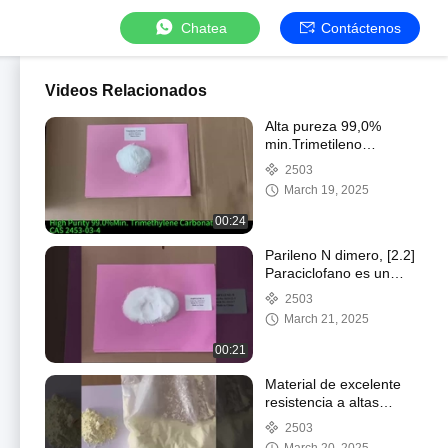
Chatea
Contáctenos
Videos Relacionados
Alta pureza 99,0%
min.Trimetileno
carbonato TMC
2503
utilizado para el
March 19, 2025
polímero absorbible
00:24
Parileno N dimero, [2.2]
Paraciclofano es un
nanomaterial polimérico
2503
sintetizado
March 21, 2025
orgánicamente
00:21
Material de excelente
resistencia a altas
temperaturas N,N-4,4-
2503
difenilmetyenebismaleimida