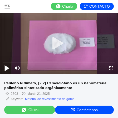
Charla
CONTACTO
Parileno N dimero, [2.2] Paraciclofano es un nanomaterial
polimérico sintetizado orgánicamente
2503
March 21, 2025
Keyword:
Material de revestimiento de goma
Chatea
Contáctenos