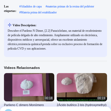
Las
#
Añadidos de capa
#
materias primas de la resina del poliéster
etiquetas:
#
Materia prima del estabilizador
Video Description:
Descubre el Parileno N Dimer, [2.2] Paraciclofano, un material de recubrimiento
de película delgada de alto rendimiento. Ampliamente utilizado en electrónica,
dispositivos médicos y aeroespacial, ofrece un excelente aislamiento
eléctrico,resistencia químicaAprenda sobre su exclusivo proceso de formación de
película CVD y sus aplicaciones.
Videos Relacionados
00:18
00:19
Parileno C dimero Monómero
2Ácido butírico 2-bis (hydroxymethyl)
modificado de cloruro de parileno
Buena solubilidad, respetuoso con el