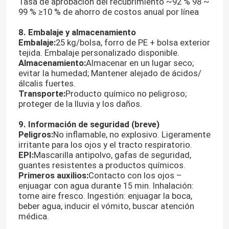
Tasa de aprobación del recubrimiento ~92 % 98 ~
99 % ≥10 % de ahorro de costos anual por línea
Sustancias químicas especiales
8. Embalaje y almacenamiento
Embalaje:
25 kg/bolsa, forro de PE + bolsa exterior
tejida. Embalaje personalizado disponible.
Almacenamiento:
Almacenar en un lugar seco;
evitar la humedad; Mantener alejado de ácidos/
álcalis fuertes.
Transporte:
Producto químico no peligroso;
proteger de la lluvia y los daños.
9. Información de seguridad (breve)
Peligros:
No inflamable, no explosivo. Ligeramente
irritante para los ojos y el tracto respiratorio.
EPI:
Mascarilla antipolvo, gafas de seguridad,
guantes resistentes a productos químicos.
Primeros auxilios:
Contacto con los ojos –
enjuagar con agua durante 15 min. Inhalación:
tome aire fresco. Ingestión: enjuagar la boca,
beber agua, inducir el vómito, buscar atención
médica.