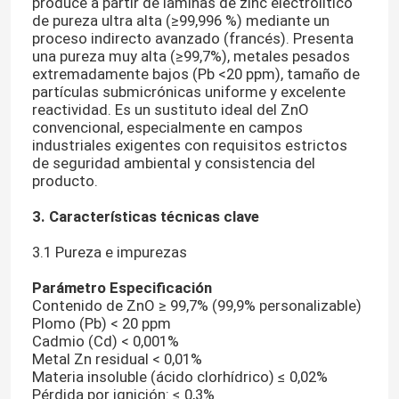
produce a partir de láminas de zinc electrolítico
de pureza ultra alta (≥99,996 %) mediante un
proceso indirecto avanzado (francés). Presenta
una pureza muy alta (≥99,7%), metales pesados ​​
extremadamente bajos (Pb <20 ppm), tamaño de
partículas submicrónicas uniforme y excelente
reactividad. Es un sustituto ideal del ZnO
convencional, especialmente en campos
industriales exigentes con requisitos estrictos
de seguridad ambiental y consistencia del
producto.
3. Características técnicas clave
3.1 Pureza e impurezas
Parámetro
Especificación
Contenido de ZnO ≥ 99,7% (99,9% personalizable)
Plomo (Pb) < 20 ppm
Cadmio (Cd) < 0,001%
Metal Zn residual < 0,01%
Materia insoluble (ácido clorhídrico) ≤ 0,02%
Pérdida por ignición: ≤ 0,3%