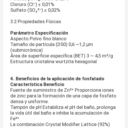
Cloruro (Cl⁻) ≤ 0,01%
Sulfato (SO₄²⁻) ≤ 0,02%
3.2 Propiedades Físicas
Parámetro
Especificación
Aspecto Polvo fino blanco
Tamaño de partícula (D50) 0,6 ~1,2 μm
(submicrónica)
Área de superficie específica (BET) 3 ~ 4,5 m²/g
Estructura cristalina wurtzita hexagonal
4. Beneficios de la aplicación de fosfatado
Característica
Beneficio
Fuente de suministro de Zn²⁺ Proporciona iones
de zinc para la formación de una capa de fosfato
densa y uniforme.
Tampón de pH Estabiliza el pH del baño, prolonga
la vida útil del baño e inhibe la acumulación de
Fe³⁺.
La combinación Crystal Modifier Lattice (92%)