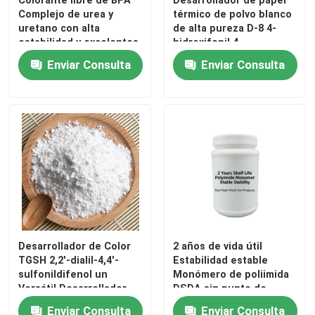
Complejo de urea y
térmico de polvo blanco
uretano con alta
de alta pureza D-8 4-
estabilidad y excelentes
hidroxifenil 4-
propiedades de
isopropoxifenil sulfona
Enviar Consulta
Enviar Consulta
resistencia Ofrece
para el desarrollo del
seguridad de
color
durabilidad y beneficios
ambientales para la
impresión térmica
Desarrollador de Color
2 años de vida útil
TGSH 2,2'-dialil-4,4'-
Estabilidad estable
sulfonildifenol un
Monómero de poliimida
Versátil Desarrollador
DSDA sin punto de
de Color de Alto
inflamación para resinas
Enviar Consulta
Enviar Consulta