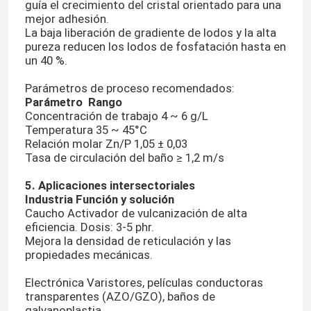
guía el crecimiento del cristal orientado para una
mejor adhesión.
La baja liberación de gradiente de lodos y la alta
pureza reducen los lodos de fosfatación hasta en
un 40 %.
Parámetros de proceso recomendados:
Parámetro
Rango
Concentración de trabajo 4 ~ 6 g/L
Temperatura 35 ~ 45°C
Relación molar Zn/P 1,05 ± 0,03
Tasa de circulación del baño ≥ 1,2 m/s
5. Aplicaciones intersectoriales
Industria
Función y solución
Caucho Activador de vulcanización de alta
Hogar
eficiencia. Dosis: 3-5 phr.
Mejora la densidad de reticulación y las
propiedades mecánicas.
Productos
Electrónica Varistores, películas conductoras
transparentes (AZO/GZO), baños de
Vídeos
galvanoplastia.