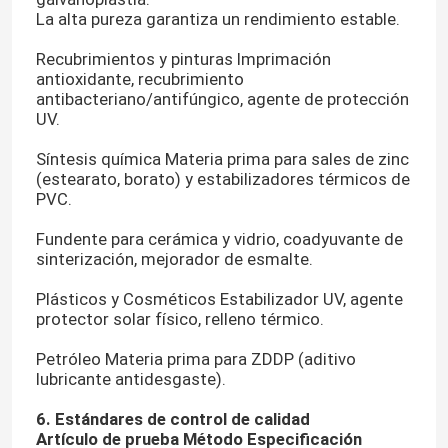
La alta pureza garantiza un rendimiento estable.
Sobre nosotros
Recubrimientos y pinturas Imprimación
antioxidante, recubrimiento
antibacteriano/antifúngico, agente de protección
UV.
Viaje de la fábrica
Síntesis química Materia prima para sales de zinc
(estearato, borato) y estabilizadores térmicos de
Control de calidad
PVC.
Fundente para cerámica y vidrio, coadyuvante de
Éntrenos en contacto con
sinterización, mejorador de esmalte.
Plásticos y Cosméticos Estabilizador UV, agente
Pida una cita
protector solar físico, relleno térmico.
Petróleo Materia prima para ZDDP (aditivo
Monómero del Polyimide
lubricante antidesgaste).
6. Estándares de control de calidad
Material de revestimiento de goma
Artículo de prueba
Método
Especificación