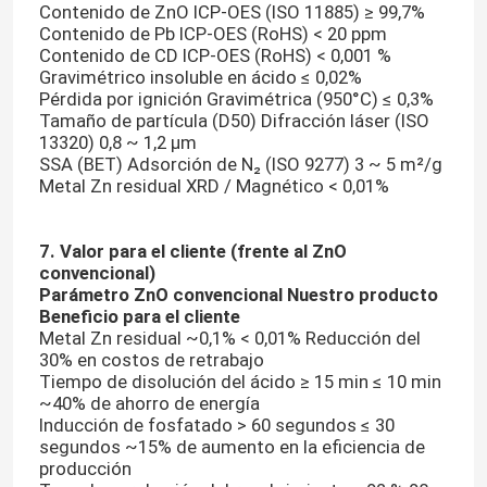
Contenido de ZnO ICP-OES (ISO 11885) ≥ 99,7%
Contenido de Pb ICP-OES (RoHS) < 20 ppm
Contenido de CD ICP-OES (RoHS) < 0,001 %
Sustancias químicas electrónicas
Gravimétrico insoluble en ácido ≤ 0,02%
Pérdida por ignición Gravimétrica (950°C) ≤ 0,3%
Tamaño de partícula (D50) Difracción láser (ISO
Materiales fotovoltaicos orgánicos
13320) 0,8 ~ 1,2 μm
SSA (BET) Adsorción de N₂ (ISO 9277) 3 ~ 5 m²/g
Metal Zn residual XRD / Magnético < 0,01%
Materiales de OLED
7. Valor para el cliente (frente al ZnO
Materias primas de los productos farmacéuticos
convencional)
Parámetro
ZnO convencional
Nuestro producto
Beneficio para el cliente
Materias primas del cuidado personal
Metal Zn residual ~0,1% < 0,01% Reducción del
30% en costos de retrabajo
Tiempo de disolución del ácido ≥ 15 min ≤ 10 min
Materias primas cosméticas
~40% de ahorro de energía
Inducción de fosfatado > 60 segundos ≤ 30
segundos ~15% de aumento en la eficiencia de
producción
Suplemento alimenticio de la comida