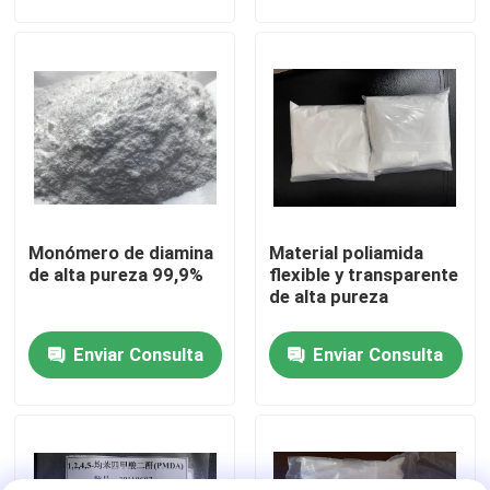
entornos hostiles
Sobre nosotros
Viaje de la fábrica
Control de calidad
Monómero de diamina
Material poliamida
Éntrenos en contacto con
de alta pureza 99,9%
flexible y transparente
de alta pureza
Pida una cita
Enviar Consulta
Enviar Consulta
Monómero del Polyimide
Material de revestimiento de goma