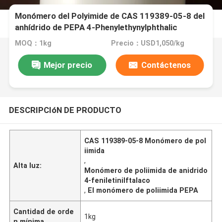
Monómero del Polyimide de CAS 119389-05-8 del
anhídrido de PEPA 4-Phenylethynylphthalic
MOQ：1kg
Precio：USD1,050/kg
Mejor precio
Contáctenos
DESCRIPCIóN DE PRODUCTO
CAS 119389-05-8 Monómero de pol
iimida
,
Alta luz:
Monómero de poliimida de anidrido
4-feniletinilftalaco
,
El monómero de poliimida PEPA
Cantidad de orde
1kg
n mínima