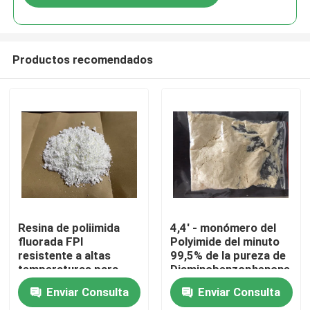
Productos recomendados
Hogar
Resina de poliimida
4,4' - monómero del
fluorada FPI
Polyimide del minuto
resistente a altas
99,5% de la pureza de
Productos
temperaturas para
Diaminobenzophenone
aislamiento eléctrico y
CAS 611-98-3
Enviar Consulta
Enviar Consulta
estabilidad en
Vídeos