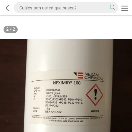
2
/
2