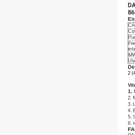
DA
86
Es
CA
Co
Pu
Fr
int
M
Us
De
2 (
Ve
1.
2.
3. 
4. 
5. 
6. 
F