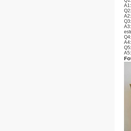
Q1:
A1:
Q2
A2:
Q3:
A3:
est
Q4:
A4:
Q5:
A5:
Fo