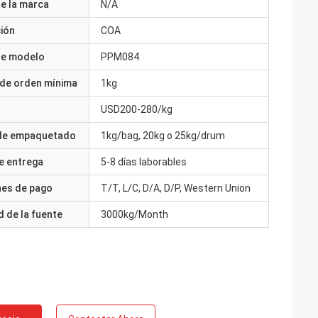
e la marca
N/A
ción
COA
e modelo
PPM084
 de orden mínima
1kg
USD200-280/kg
 de empaquetado
1kg/bag, 20kg o 25kg/drum
e entrega
5-8 días laborables
nes de pago
T/T, L/C, D/A, D/P, Western Union
 de la fuente
3000kg/Month