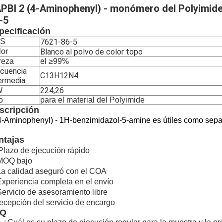
PBI 2 (4-Aminophenyl) - monómero del Polyimid
-5
pecificación
S
7621-86-5
lor
Blanco al polvo de color topo
reza
el ≥99%
ecuencia
C13H12N4
ermedia
W
224,26
o
para el material del Polyimide
scripción
4-Aminophenyl) - 1H-benzimidazol-5-amine es útiles como separad
ntajas
Plazo de ejecución rápido
 MOQ bajo
La calidad aseguró con el COA
Experiencia completa en el envío
Servicio de asesoramiento libre
recepción del servicio de encargo
AQ