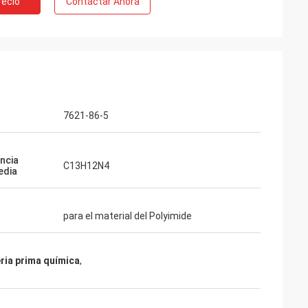
recio
Contactar Ahora
 Bélgica
io de Feiming
tiva, realmente
ta, modificando
res, entrega,
enta.
7621-86-5
ncia
C13H12N4
edia
para el material del Polyimide
ria prima química
,