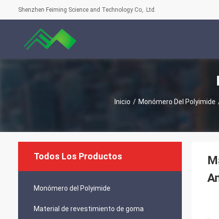
Shenzhen Feiming Science and Technology Co,. Ltd.
Inicio
/
Monómero Del Polyimide
Todos Los Productos
Ma
Am
Monómero del Polyimide
Material de revestimiento de goma