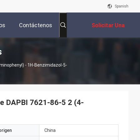
Spanish
os
Contáctenos
Solicitar Una
s
Cotización
minophenyl) - 1H-Benzimidazol-5-
de DAPBI 7621-86-5 2 (4-
origen
China