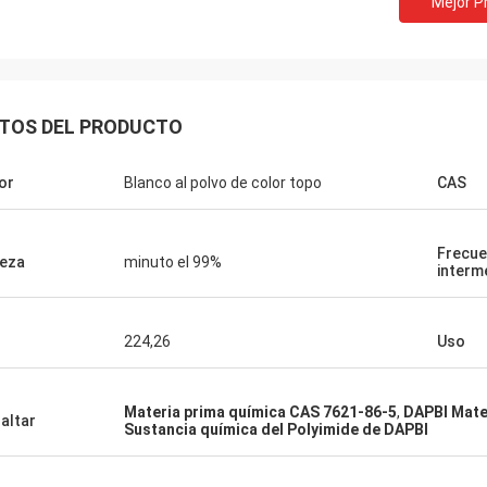
Mejor P
Lara Schenk de
Kurt de Suiza
Es asombroso que servic
stá bien y la gente está trabajando
exceder nuestra expecta
. Cuando tenga alguna noticia la
profesional en la consul
TOS DEL PRODUCTO
tiré directamente con ustedes.
para requisitos particula
servicio de la después-v
or
Blanco al polvo de color topo
CAS
Frecue
eza
minuto el 99%
interm
224,26
Uso
Materia prima química CAS 7621-86-5
,
DAPBI Mate
altar
Sustancia química del Polyimide de DAPBI