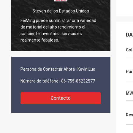
Steven de los Estados Unidos
FeiMing puede suministrar una variedad
Todo e
de material del alto rendimiento el
en ello
suficiente inventario, servicio es
DA
compar
realmente fabuloso.
Col
Persona de Contactar Ahora :
Kevin Luo
Pur
Número de teléfono :
86-755-85232577
MW
Contacto
Res