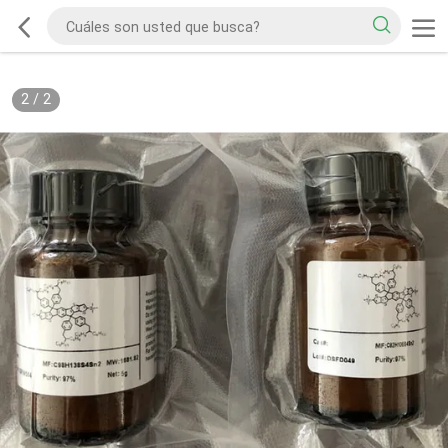
2
/
2