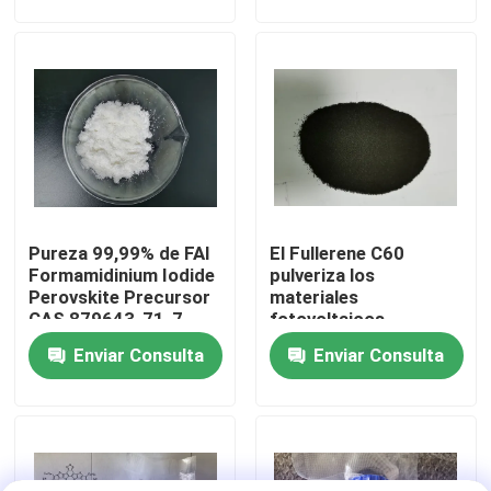
Sobre nosotros
Viaje de la fábrica
Control de calidad
Pureza 99,99% de FAI
El Fullerene C60
Éntrenos en contacto con
Formamidinium Iodide
pulveriza los
Perovskite Precursor
materiales
CAS 879643-71-7
fotovoltaicos
Pida una cita
orgánicos CAS
Enviar Consulta
Enviar Consulta
99685-96-8
Monómero del Polyimide
Material de revestimiento de goma