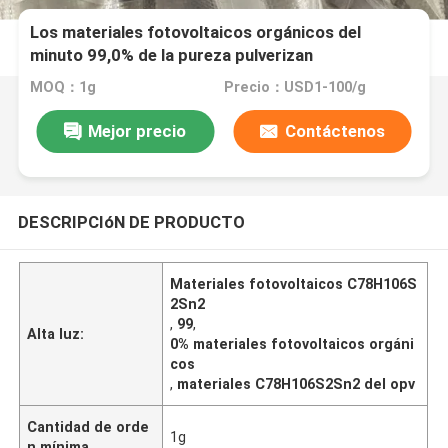
Los materiales fotovoltaicos orgánicos del
minuto 99,0% de la pureza pulverizan
C78H106S2Sn2
MOQ：1g
Precio：USD1-100/g
Mejor precio
Contáctenos
DESCRIPCIóN DE PRODUCTO
Materiales fotovoltaicos C78H106S
2Sn2
,
99
,
Alta luz:
0% materiales fotovoltaicos orgáni
cos
,
materiales C78H106S2Sn2 del opv
Cantidad de orde
1g
n mínima