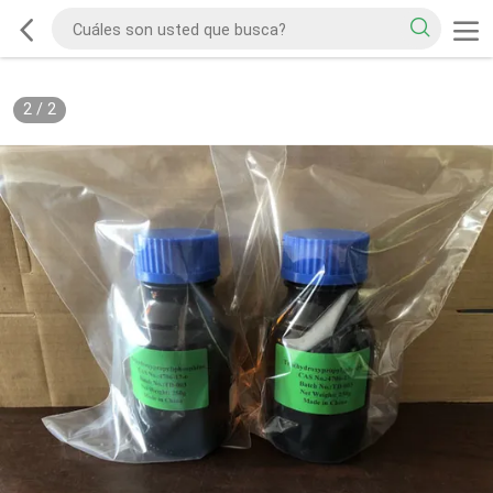
2
/
2