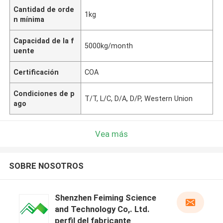
Cantidad de orde
1kg
n mínima
Capacidad de la f
5000kg/month
uente
Certificación
COA
Condiciones de p
T/T, L/C, D/A, D/P, Western Union
ago
Vea más
SOBRE NOSOTROS
Shenzhen Feiming Science
and Technology Co,. Ltd.
perfil del fabricante