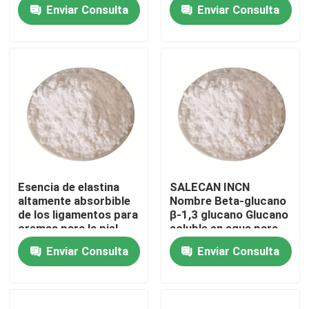
pureza de CAS 17671-
de las materias primas
Enviar Consulta
Enviar Consulta
53-3 de las materias
para la piel
primas
Sobre nosotros
Viaje de la fábrica
Control de calidad
Éntrenos en contacto con
Esencia de elastina
SALECAN INCN
altamente absorbible
Nombre Beta-glucano
Pida una cita
de los ligamentos para
β-1,3 glucano Glucano
cremas para la piel
soluble en agua para
que restauran la
cosméticos
Enviar Consulta
Enviar Consulta
elasticidad
Monómero del Polyimide
Material de revestimiento de goma