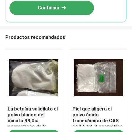
Continuar
Productos recomendados
Hogar
La betaína salicilato el
Piel que aligera el
Productos
polvo blanco del
polvo ácido
minuto 99,0%
tranexámico de CAS
cosméticos de la
1197-18-8 cosmético
Vídeos