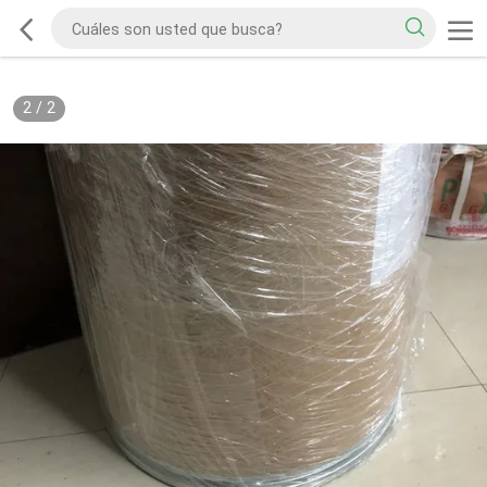
2
/
2