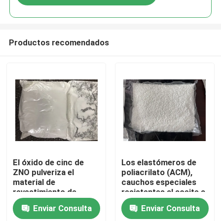
Productos recomendados
Hogar
El óxido de cinc de
Los elastómeros de
ZNO pulveriza el
poliacrilato (ACM),
material de
cauchos especiales
Productos
revestimiento de
resistentes al aceite a
goma formado
altas temperaturas,
Enviar Consulta
Enviar Consulta
tetrápodo de CAS
ofrecen
Vídeos