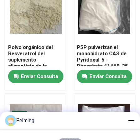
farmacéuticos,
alimentos y productos
químicos diarios.
Sobre nosotros
Viaje de la fábrica
Polvo orgánico del
P5P pulverizan el
Resveratrol del
monohidrato CAS de
Control de calidad
suplemento
Pyridoxal-5-
alimenticio de la
Phosphate 41468-25-
comida de CAS 501-
1 C8H12NO7P
Enviar Consulta
Enviar Consulta
Éntrenos en contacto con
36-0
Pida una cita
Monómero del Polyimide
Feiming
Material de revestimiento de goma