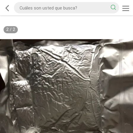
2
/
2