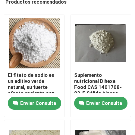
Productos recomendados
El fitato de sodio es
Suplemento
un aditivo verde
nutricional Dihexa
natural, su fuerte
Food CAS 1401708-
efecto quelante con
83-5 Sólido blanco
Hogar
iones metálicos,
Enviar Consulta
Enviar Consulta
potentes propiedades
antioxidantes y
Productos
protectoras del color,
ampliamente utilizado
en productos
Vídeos