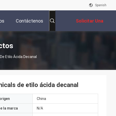
Spanish
os
Contáctenos
Solicitar Una
Cotización
ctos
e Etilo Ácida Decanal
cals de etilo ácida decanal
origen
China
e la marca
N/A