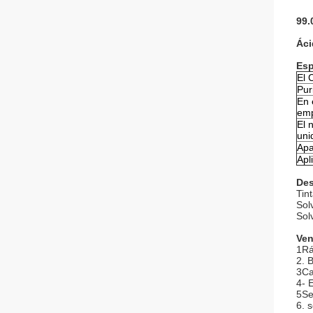
99.
Áci
Esp
El 
Pur
En 
em
El 
uni
Apa
Apl
Des
Tin
Sol
Sol
Ven
1Rá
2. 
3Ca
4- 
5Se
6. 