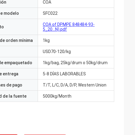
ción
COA
e modelo
SFC022
COA of DPMPE 848484-93-
to
5_20...N).pdf
 de orden mínima
1kg
USD70-120/kg
 de empaquetado
1kg/bag, 25kg/drum o 50kg/drum
e entrega
5-8 DÍAS LABORABLES
nes de pago
T/T, L/C, D/A, D/P, Western Union
 de la fuente
5000kg/Month