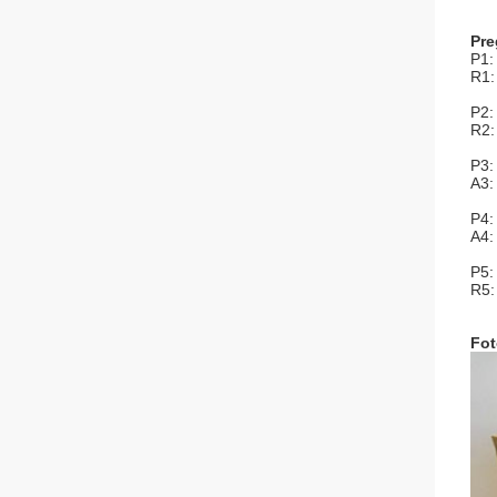
Pre
P1:
R1:
P2:
R2:
P3:
A3:
P4:
A4:
P5:
R5:
Fot