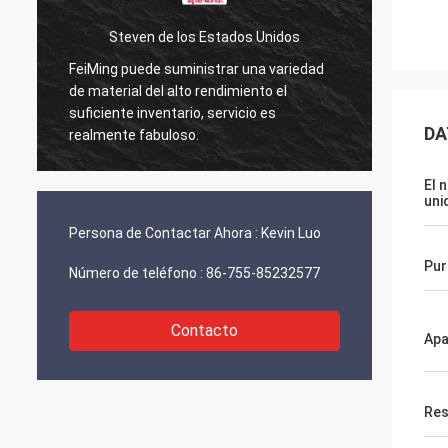
Steven de los Estados Unidos
FeiMing puede suministrar una variedad
Todo está b
de material del alto rendimiento el
en ello. Cua
suficiente inventario, servicio es
compartiré 
DA
realmente fabuloso.
El 
uni
Persona de Contactar Ahora :
Kevin Luo
Pur
Número de teléfono :
86-755-85232577
Contacto
Apa
Res