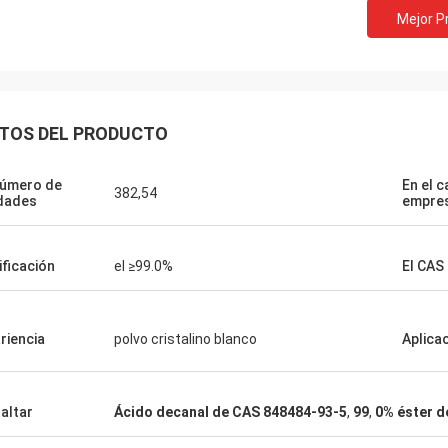
Mejor P
Lara Schenk de Bélg
Kurt de Suiza
Es asombroso que servicio de
ien y la gente está trabajando
exceder nuestra expectativa,
ndo tenga alguna noticia la
profesional en la consulta, m
directamente con ustedes.
TOS DEL PRODUCTO
para requisitos particulares, 
servicio de la después-venta.
número de
En el c
382,54
dades
empre
ificación
el ≥99.0%
El CAS
riencia
polvo cristalino blanco
Aplica
altar
Ácido decanal de CAS 848484-93-5
,
99
,
0% éster de