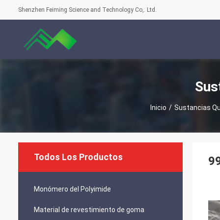
Shenzhen Feiming Science and Technology Co,. Ltd.
Sus
Inicio
/
Sustancias Qu
Todos Los Productos
99
Monómero del Polyimide
Material de revestimiento de goma