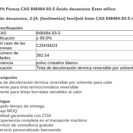
0% Pureza CAS 848484-93-5 Ácido decanoico Ester etílico
do decanoico, 2-[4- (fenilmetóxi) fenil]etil éster CAS 848484-93-5
ecificación
CAS
848484-93-5
ificación
≥ 99,0%
el caso de las
C25H34O3
presas
número de
382.54
dades
riencia
polvo cristalino blanco
icación
Tinta de decoloración térmica reversible por solven
cripción
ta de decoloración térmica reversible por solvente para calor
vente para tinta termocromática reversible
vente para tintas borradas sensibles al calor
tajas
pido tiempo de entrega.
Bajo MOQ
lidad garantizada con COA
Experiencia completa en el transporte marítimo
rvicio de consultoría gratuito
servicio personalizado bienvenido