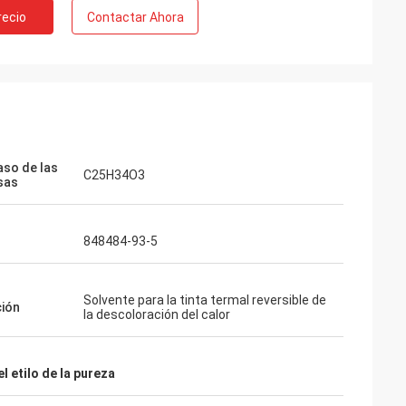
recio
Contactar Ahora
ica
 Feiming
 realmente
odificando
entrega,
aso de las
C25H34O3
sas
848484-93-5
Solvente para la tinta termal reversible de
ción
la descoloración del calor
l etilo de la pureza