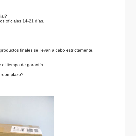
ial?
s oficiales 14-21 días.
productos finales se llevan a cabo estrictamente.
 el tiempo de garantía
l reemplazo?