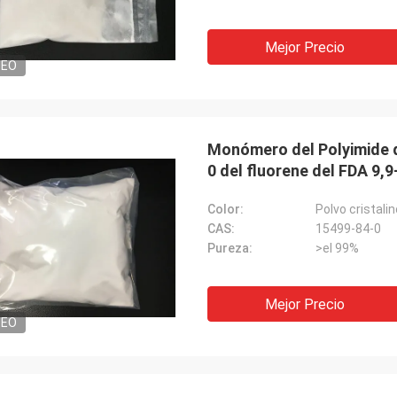
Mejor Precio
DEO
Monómero del Polyimide d
0 del fluorene del FDA 9,
Color:
Polvo cristali
CAS:
15499-84-0
Pureza:
>el 99%
Mejor Precio
DEO