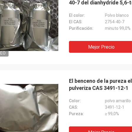
40-7 del dianhydride 5,6-
El color:
Polvo blanco
El CAS:
2754-40-7
Purificación:
minuto 99,0%
Mejor Precio
DEO
El benceno de la pureza 
pulveriza CAS 3491-12-1
Color:
polvo amarillo
CAS:
3491-12-1
Pureza:
≥ 99,0%