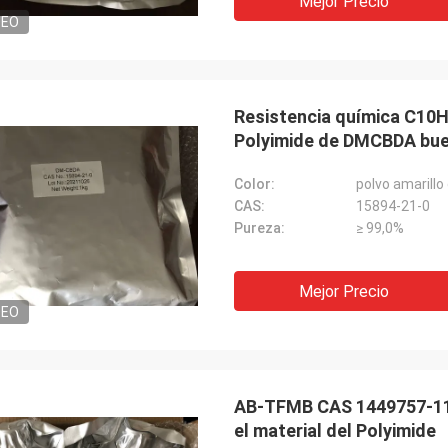
Mejor Precio
DEO
Resistencia química C10
Polyimide de DMCBDA bu
Color:
polvo amarillo
CAS:
15894-21-0
Pureza:
≥ 99,0%
Mejor Precio
DEO
AB-TFMB CAS 1449757-11-2
el material del Polyimide