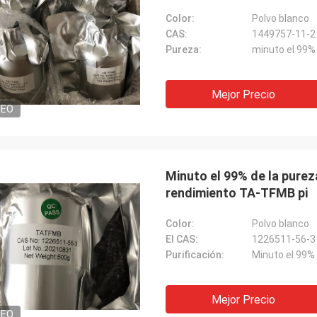
Color:
Polvo blanco
CAS:
1449757-11-2
Pureza:
minuto el 99%
Mejor Precio
DEO
Minuto el 99% de la pure
rendimiento TA-TFMB pi
Color:
Polvo blanco
El CAS:
1226511-56-3
Purificación:
Minuto el 99%
Mejor Precio
DEO