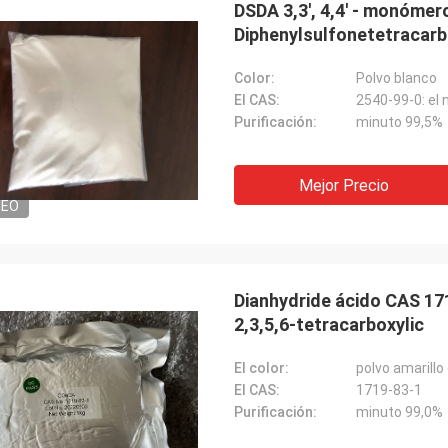
DSDA 3,3', 4,4' - monómer
Diphenylsulfonetetracarb
Lara Schenk de
Kurt de Suiza
Es asombroso que servic
Color:
Polvo blanco
stá bien y la gente está trabajando
exceder nuestra expecta
El CAS:
2540-99-0: el
. Cuando tenga alguna noticia la
profesional en la consul
Purificación:
minuto 99,5%
tiré directamente con ustedes.
para requisitos particula
servicio de la después-v
Mejor Precio
DEO
Dianhydride ácido CAS 171
2,3,5,6-tetracarboxylic
El color:
polvo amarillo
El CAS:
1719-83-1
Purificación:
minuto 99,0%