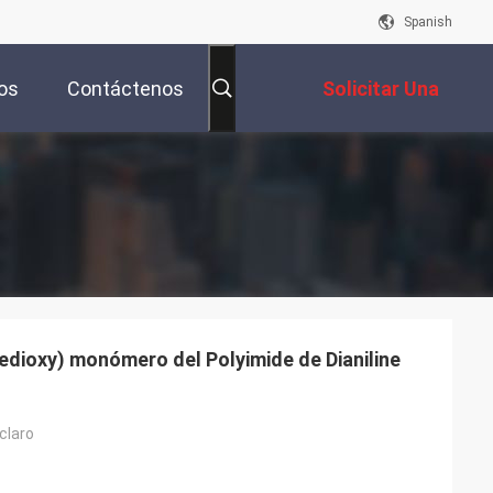
Spanish
os
Contáctenos
Solicitar Una
Cotización
nedioxy) monómero del Polyimide de Dianiline
 claro