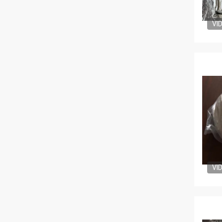
VI
VI