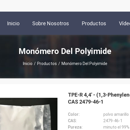
Inicio
Sobre Nosotros
Productos
Víde
Monómero Del Polyimide
Inicio
/
Productos
/
Monómero Del Polyimide
TPE-R 4,4' - (1,3-Phenyle
CAS 2479-46-1
Color:
polvo amarillo
CAS:
2479-46-1
Pureza:
minuto el 99%