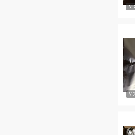
VI
VI