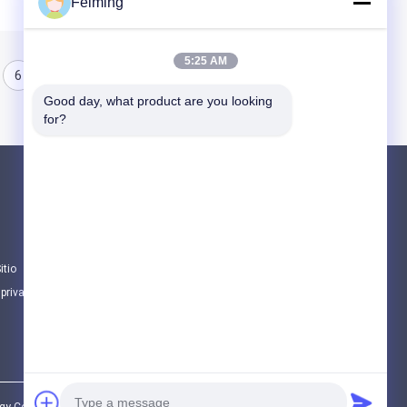
Feiming
5:25 AM
6
7
8
Good day, what product are you looking 
for?
Productos
Monómero del Polyimide
Material de revestimiento de goma
itio
Sustancias químicas electrónicas
 privacidad
Todas las categorías