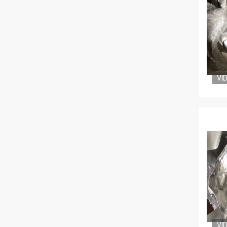
VI
VI