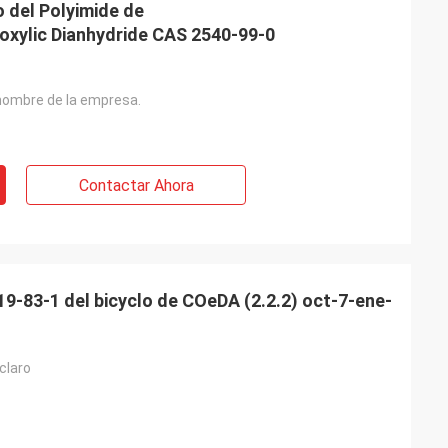
o del Polyimide de
oxylic Dianhydride CAS 2540-99-0
 Bélgica
io de Feiming
tiva, realmente
 nombre de la empresa.
ta, modificando
res, entrega,
enta.
Contactar Ahora
9-83-1 del bicyclo de COeDA (2.2.2) oct-7-ene-
 claro