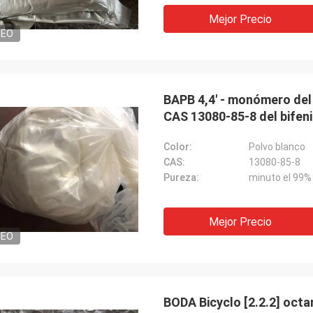
Mejor Precio
DEO
BAPB 4,4' - monómero del 
CAS 13080-85-8 del bifeni
Color:
Polvo blanco
CAS:
13080-85-8
Pureza:
minuto el 99%
Mejor Precio
DEO
BODA Bicyclo [2.2.2] oct