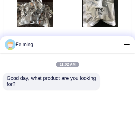
Captura de electrones
Minuto blanco 99,0%
fuerte C30H30N4O2 de
de la pureza de CAS
Feiming
CAS 138372-67-5 de
192198-85-9 de los
los materiales de OXD-
materiales de la
7 OLED
exhibición de TPBi
11:02 AM
Mejor precio
Mejor precio
Oled del polvo
Good day, what product are you looking 
for?
Contacto
Contacto
Vea más
Inicio
Mapa del Sitio
Contactar Ahora
Desktop Site