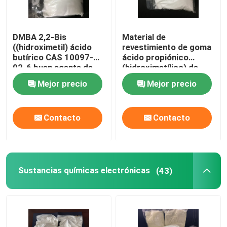
DMBA 2,2-Bis
Material de
((hidroximetil) ácido
revestimiento de goma
butírico CAS 10097-
ácido propiónico
02-6 buen agente de
(hidroximetílico) de
enlace cruzado e
DMPA 2,2-Bis CAS
Mejor precio
Mejor precio
hidrófilo o utilizado
4767-03-7
para producir sistemas
de alta molécula a base
Contacto
Contacto
de agua
Sustancias químicas electrónicas
(43)