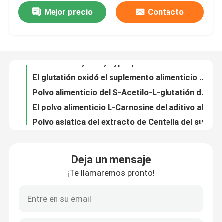
Mejor precio
Contacto
5-HTP L-5-Hydroxytryptophan CAS 4350-09-8 hidroxiló el metabilito
El glutatión oxidó el suplemento alimenticio CAS 27025-41-8 de la comida
Sobre nosotros
Polvo alimenticio del S-Acetilo-L-glutatión del suplemento de la comida de CAS 3054-47-5
El polvo alimenticio L-Carnosine del aditivo alimenticio del minuto el 98% de la pureza pulveriza CAS 305-84-0
Viaje de la fábrica
Polvo asiatica del extracto de Centella del suplemento alimenticio de la comida de CAS 84696-21-9
Polvo alimenticio de Madecassoside de los aditivos alimenticios de CAS 34540-22-2
Control de calidad
Polvo marrón claro de CAS 82373-94-2 alimenticio del suplemento de la comida de la raíz de Polygoni Mulitiflori
Polvo ácido N-Acetylneuraminic de NANA del suplemento alimenticio de la comida de CAS 131-48-6
Éntrenos en contacto con
Los suplementos alimenticios dietéticos pulverizan el ácido CAS 506-37-6 de Nervonic
SS Jacobsen Catalyst 98,0% sustancias químicas especiales CAS 188264-84-8 de la pureza
Pida una cita
Deja un mensaje
Aspecto sólido blanco del poliéster DOPO CAS 35948-25-5 químico del trazador de líneas
¡Te llamaremos pronto!
Sustancias químicas especiales CAS de DOPO-HQ 99208-50-1 añadidos ignífugos
Monómero del Polyimide
ETA Chemical Cas 3033-77-0 partículas cristalinas blancas que derivatizan el agente
Polvo químico blanco CAS 2695-37-6 del sulfonato del P-estireno del sodio de SSS
Material de revestimiento de goma
CAS 81-11-8 sustancias químicas especiales 4,4' - Diamino-2,2'-Stilbenedisulfonic DSDA ácido