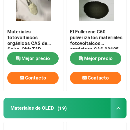
Materiales
El Fullerene C60
fotovoltaicos
pulveriza los materiales
orgánicos CAS de
fotovoltaicos
Spiro-OMeTAD
orgánicos CAS 99685-
207739-72-8
96-8
Mejor precio
Mejor precio
C81H68N4O8
Contacto
Contacto
Materiales de OLED
(19)