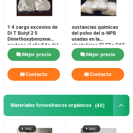
1 4 cargo excesivo de
sustancias químicas
Di T Butyl 2 5
del polvo del α-NPB
Dimethoxybenzene
usadas en la
protege el añadido del
electrónica OLEDs CAS
electrólito
123847-85-8
Mejor precio
Mejor precio
Contacto
Contacto
Materiales fotovoltaicos orgánicos
(40)