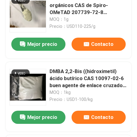
orgánicos CAS de Spiro-
OMeTAD 207739-72-8
C81H68N4O8
MOQ：1g
Precio：USD110-225/g
Mejor precio
Contacto
DMBA 2,2-Bis ((hidroximetil)
ácido butírico CAS 10097-02-6
buen agente de enlace cruzado e
hidrófilo o utilizado para
MOQ：1kg
producir sistemas de alta
Precio：USD1-100/kg
molécula a base de agua
Mejor precio
Contacto