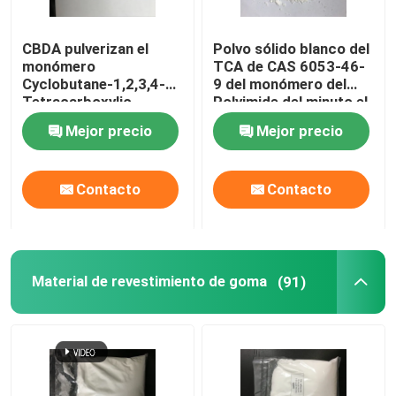
Sustancias químicas especiales
CBDA pulverizan el
Polvo sólido blanco del
monómero
TCA de CAS 6053-46-
Cyclobutane-1,2,3,4-
9 del monómero del
Tetracarboxylic
Polyimide del minuto el
Dianhydride del
99% de la pureza
Mejor precio
Mejor precio
Polyimide de CAS
4415-87-6
Contacto
Contacto
Material de revestimiento de goma
(91)