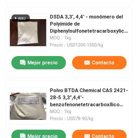
DSDA 3,3', 4,4' - monómero del
Polyimide de
Diphenylsulfonetetracarboxylic
Dianhydride CAS 2540-99-0
MOQ：1kg
Precio：USD1200-1500/kg
Mejor precio
Contacto
Polvo BTDA Chemical CAS 2421-
28-5 3,3",4,4'-
benzofenonetetracarboxílico
dianhidruro
MOQ：1kg
Precio：USD78-90/kg
Mejor precio
Contacto