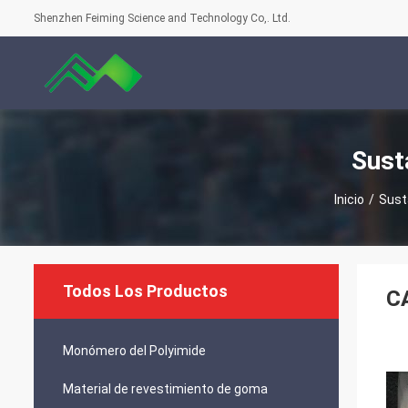
Shenzhen Feiming Science and Technology Co,. Ltd.
Sust
Inicio
/
Sust
Todos Los Productos
C
Monómero del Polyimide
Material de revestimiento de goma