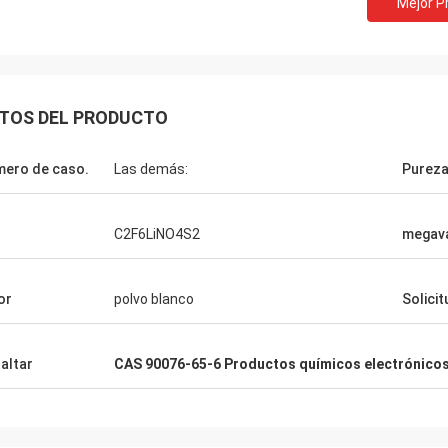
Mejor P
Lara Schenk de
Kurt de Suiza
Es asombroso que servic
stá bien y la gente está trabajando
exceder nuestra expecta
. Cuando tenga alguna noticia la
profesional en la consul
TOS DEL PRODUCTO
tiré directamente con ustedes.
para requisitos particula
servicio de la después-v
ero de caso.
Las demás:
Purez
C2F6LiNO4S2
megava
or
polvo blanco
Solicit
altar
CAS 90076-65-6 Productos químicos electrónico