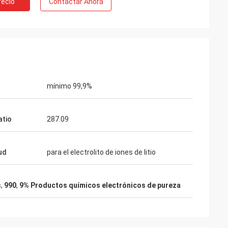
recio
Contactar Ahora
 Bélgica
io de Feiming
tiva, realmente
ta, modificando
res, entrega,
enta.
a
mínimo 99,9%
tio
287.09
ud
para el electrolito de iones de litio
s
,
990
,
9% Productos químicos electrónicos de pureza