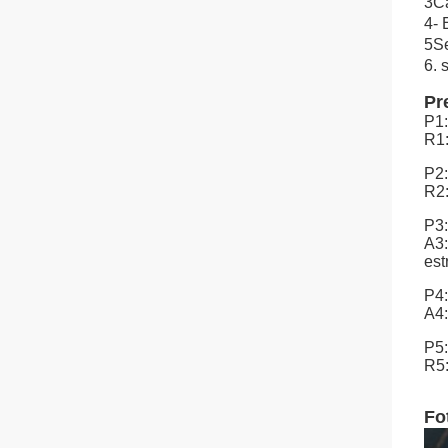
3Ca
4- 
5Se
6. 
Pr
P1:
R1:
P2
R2:
P3:
A3:
est
P4:
A4:
P5:
R5:
Fo