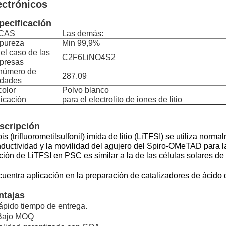
ectrónicos
pecificación
 CAS
Las demás:
 pureza
Min 99,9%
el caso de las
C2F6LiNO4S2
presas
 número de
287.09
idades
color
Polvo blanco
icación
para el electrolito de iones de litio
scripción
bis (trifluorometilsulfonil) imida de litio (LiTFSI) se utiliza no
ductividad y la movilidad del agujero del Spiro-OMeTAD para l
ción de LiTFSI en PSC es similar a la de las células solares de
uentra aplicación en la preparación de catalizadores de ácido d
ntajas
pido tiempo de entrega.
 Bajo MOQ