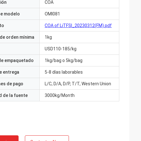
ción
COA
e modelo
OMI081
to
COA of LiTFSI_20230312(FM).pdf
 de orden mínima
1kg
USD110-185/kg
 de empaquetado
1kg/bag o 5kg/bag
e entrega
5-8 días laborables
nes de pago
L/C, D/A, D/P, T/T, Western Union
 de la fuente
3000kg/Month