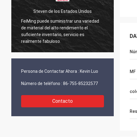
Steven de los Estados Unidos
FeiMing puede suministrar una variedad
Todo e
de material del alto rendimiento el
en ello
suficiente inventario, servicio es
DA
compar
realmente fabuloso.
Núm
Persona de Contactar Ahora :
Kevin Luo
MF
Número de teléfono :
86-755-85232577
col
Contacto
Res