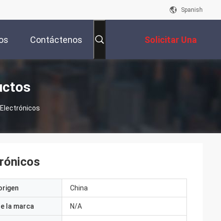
Spanish
os
Contáctenos
Solicitar Una
Cotización
uctos
Electrónicos
rónicos
origen
China
e la marca
N/A