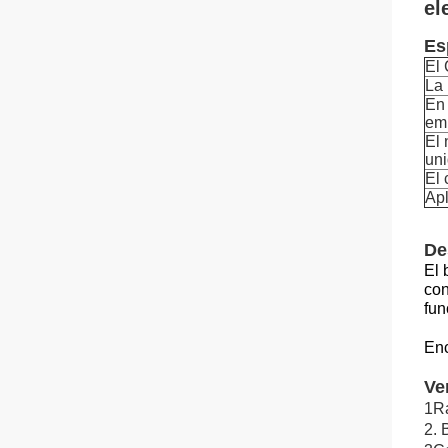
el
Es
El
La
En 
em
El
un
El 
Apl
De
El 
con
fun
Enc
Ve
1Rá
2.