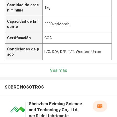
Cantidad de orde
1kg
n mínima
Capacidad de la f
3000kg/Month
uente
Certificación
COA
Condiciones de p
L/C, D/A, D/P, T/T, Western Union
ago
Vea más
SOBRE NOSOTROS
Shenzhen Feiming Science
and Technology Co,. Ltd.
perfil del fabricante