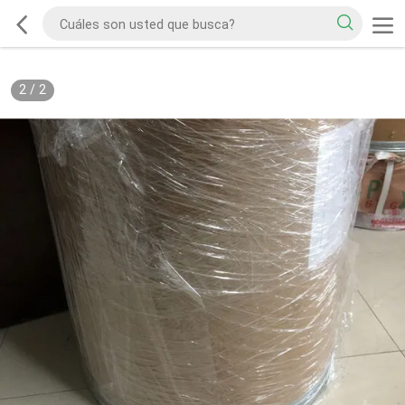
2
/
2