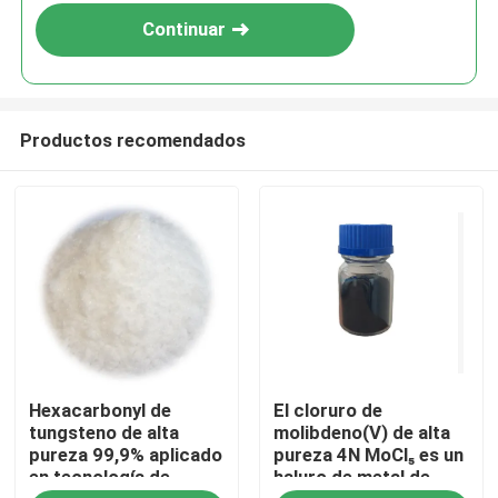
Continuar
Productos recomendados
Hogar
Hexacarbonyl de
El cloruro de
Productos
tungsteno de alta
molibdeno(V) de alta
pureza 99,9% aplicado
pureza 4N MoCl₅ es un
en tecnología de
haluro de metal de
Vídeos