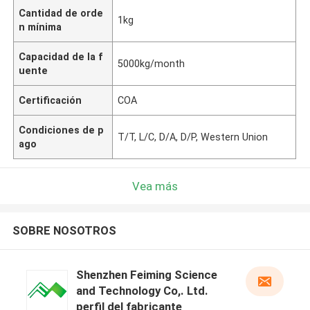
Cantidad de orde
1kg
n mínima
Capacidad de la f
5000kg/month
uente
Certificación
COA
Condiciones de p
T/T, L/C, D/A, D/P, Western Union
ago
Vea más
SOBRE NOSOTROS
Shenzhen Feiming Science
and Technology Co,. Ltd.
perfil del fabricante