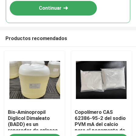
Continuar
Productos recomendados
Hogar
Bis-Aminopropil
Copolímero CAS
Productos
Diglicol Dimaleato
62386-95-2 del sodio
(BADD) es un
PVM mA del calcio
reparador de enlaces
para el pegamento de
Vídeos