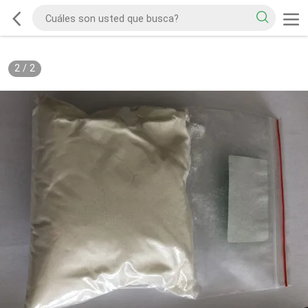
2
/
2