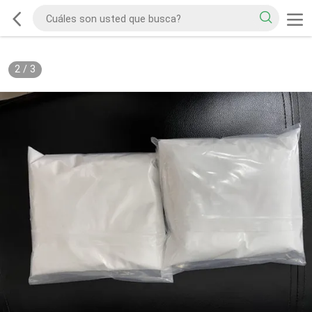
2
/
3