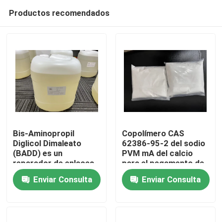
Productos recomendados
Bis-Aminopropil
Copolímero CAS
Diglicol Dimaleato
62386-95-2 del sodio
(BADD) es un
PVM mA del calcio
Hogar
reparador de enlaces
para el pegamento de
capilares que restaura
la dentadura
Enviar Consulta
Enviar Consulta
la fuerza y la
Productos
integridad de los
enlaces del cabello y
protege el cabello
Vídeos