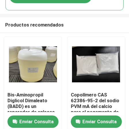
Productos recomendados
Hogar
Bis-Aminopropil
Copolímero CAS
Diglicol Dimaleato
62386-95-2 del sodio
(BADD) es un
PVM mA del calcio
Productos
reparador de enlaces
para el pegamento de
capilares que restaura
la dentadura
Enviar Consulta
Enviar Consulta
la fuerza y la
Vídeos