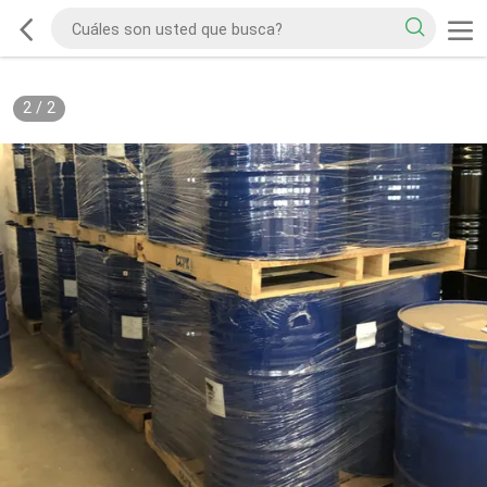
2
/
2