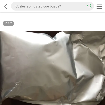
2
/
2