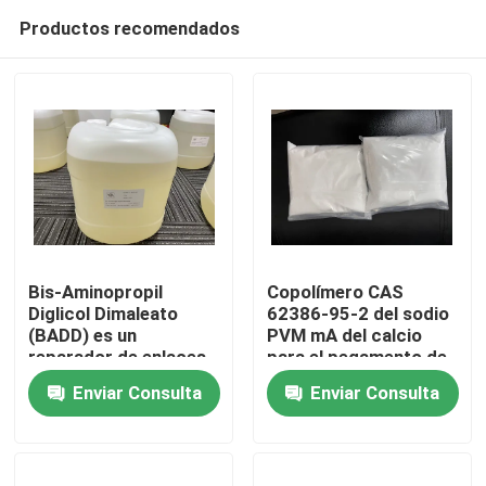
Productos recomendados
Bis-Aminopropil
Copolímero CAS
Diglicol Dimaleato
62386-95-2 del sodio
(BADD) es un
PVM mA del calcio
Hogar
reparador de enlaces
para el pegamento de
capilares que restaura
la dentadura
Enviar Consulta
Enviar Consulta
la fuerza y la
Productos
integridad de los
enlaces del cabello y
protege el cabello
Vídeos