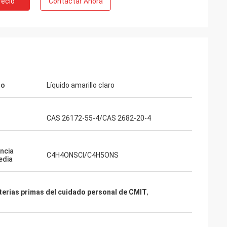
recio
Contactar Ahora
to
Líquido amarillo claro
CAS 26172-55-4/CAS 2682-20-4
ncia
C4H4ONSCl/C4H5ONS
edia
erias primas del cuidado personal de CMIT
,