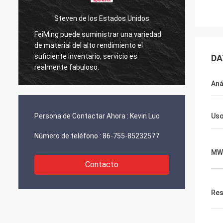
los Estados Unidos
Kurt de Suiza
ministrar una variedad
Todo está bien y la gente está tra
lto rendimiento el
en ello. Cuando tenga alguna notici
rio, servicio es
DA
compartiré directamente con uste
so.
Aná
Persona de Contactar Ahora :
Kevin Luo
Us
Número de teléfono :
86-755-85232577
MW
Contacto
Res