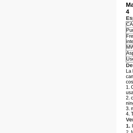
Ma
4
Es
CA
Pu
Fr
int
M
As
Us
De
La 
cam
cos
1. 
usa
2. 
nin
3. 
4. 
Ve
1.
2.