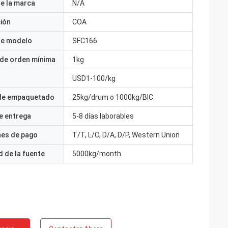
e la marca
N/A
ción
COA
e modelo
SFC166
 de orden mínima
1kg
USD1-100/kg
 de empaquetado
25kg/drum o 1000kg/BIC
e entrega
5-8 días laborables
nes de pago
T/T, L/C, D/A, D/P, Western Union
 de la fuente
5000kg/month