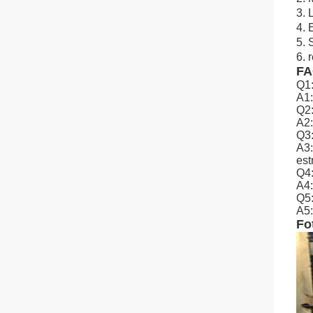
3. 
4. 
5. 
6. 
F
Q1:
A1:
Q2
A2:
Q3:
A3:
est
Q4:
A4:
Q5:
A5:
Fo