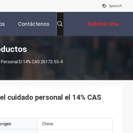
Spanish
os
Contáctenos
Solicitar Una
oductos
Cotización
 Personal El 14% CAS 26172-55-4
el cuidado personal el 14% CAS
origen
China