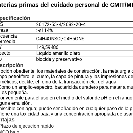
terias primas del cuidado personal de CMIT/M
pecificación
S
26172-55-4/2682-20-4
reza
el 14%
>
ecuencia
C4H4ONSCl/C4H5ONS
ermedia
W
149,59486
pecto
Líquido amarillo claro
o
biocida y preservativo
scripción
loción obediente, los materiales de construcción, la metalurgia d
po petrolífero, el cuero, la capa de pintura y las impresiones de g
méticos, deckle, el reino de la transacción etc. del agua.
Como un amplio-espectro, bactericida duradero para matar a mu
 es pequeña.
conveniente para el uso en el medio del valor de pH en el rango d
guna emulsión.
miscible con agua; puede ser añadido en cualquier paso de la pro
Tiene una toxicidad baja y una concentración apropiada de usar
ntajas
Plazo de ejecución rápido
 MOQ bajo