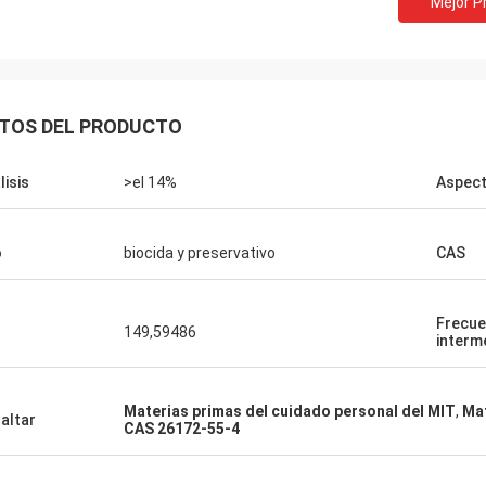
Mejor P
Lara Schenk de Bélgica
Es asombroso que servicio de Feiming
bajando
exceder nuestra expectativa, realmente
a la
profesional en la consulta, modificando
TOS DEL PRODUCTO
des.
para requisitos particulares, entrega,
servicio de la después-venta.
lisis
>el 14%
Aspec
o
biocida y preservativo
CAS
Frecue
149,59486
interm
Materias primas del cuidado personal del MIT
,
Mat
altar
CAS 26172-55-4