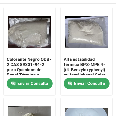
Colorante Negro ODB-
Alta estabilidad
2 CAS 89331-94-2
térmica BPS-MPE 4-
para Químicos de
[(4-Benzyloxyphenyl)
Papel Térmico y
sulfonyl]phenol Color
Materiales de
Developer exhibe una
Hogar
Enviar Consulta
Enviar Consulta
Grabación
excelente resistencia
al calor, por lo que es
adecuado para
Productos
papeles térmicos y
uso en ambientes de
alta temperatura
Vídeos