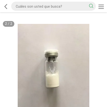
2
/
2