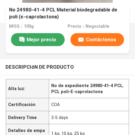
No 24980-41-4 PCL Material biodegradable de
poli (ε-caprolactona)
MOQ：100g
Precio：Negociable
Mejor precio
Contáctenos
DESCRIPCIóN DE PRODUCTO
No de expediente 24980-41-4 PCL
,
Alta luz:
PCL poli-E-caprolactona
Certificación
COA
Delivery Time
3-5 days
Detalles de empa
1 kg, 10 kg, 25 kg