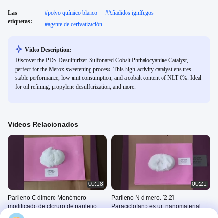
Las
#
polvo químico blanco
#
Añadidos ignífugos
etiquetas:
#
agente de derivatización
Video Description:
Discover the PDS Desulfurizer-Sulfonated Cobalt Phthalocyanine Catalyst,
perfect for the Merox sweetening process. This high-activity catalyst ensures
stable performance, low unit consumption, and a cobalt content of NLT 6%. Ideal
for oil refining, propylene desulfurization, and more.
Videos Relacionados
00:18
00:21
Parileno C dimero Monómero
Parileno N dimero, [2.2]
modificado de cloruro de parileno
Paraciclofano es un nanomaterial
Estabilidad química y barrera más
polimérico sintetizado
2503
2503