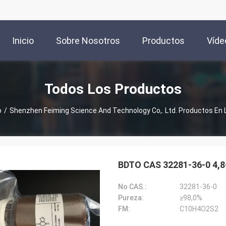
Inicio
Sobre Nosotros
Productos
Víde
Todos Los Productos
o
/
Shenzhen Feiming Science And Technology Co,. Ltd. Productos En 
BDTO CAS 32281-36-0 4,8-
No CAS.:
32281-36-0
Pureza:
≥98,0%
FM:
C10H4O2S2