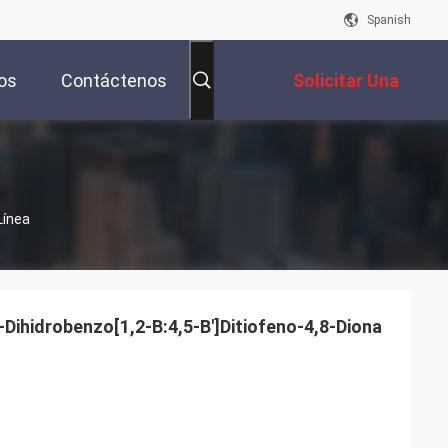
Spanish
os
Contáctenos
Solicitar Una
Cotización
Línea
Dihidrobenzo[1,2-B:4,5-B']Ditiofeno-4,8-Diona