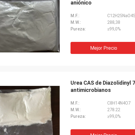
aniónico
M.F.:
C12H25NaO4
M.W.:
288,38
Pureza:
≥99,0%
Mejor Precio
Urea CAS de Diazolidinyl
antimicrobianos
M.F.:
C8H14N4O7
M.W.:
278.22
Pureza:
≥99,0%