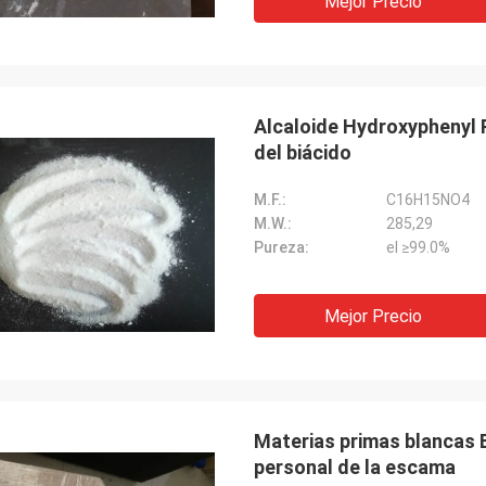
Mejor Precio
Alcaloide Hydroxyphenyl
del biácido
M.F.:
C16H15NO4
M.W.:
285,29
Pureza:
el ≥99.0%
Mejor Precio
Materias primas blancas
personal de la escama