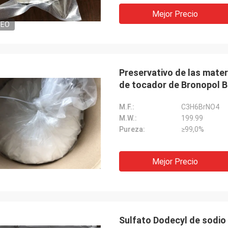
Mejor Precio
DEO
Preservativo de las mater
de tocador de Bronopol 
M.F.:
C3H6BrNO4
M.W.:
199.99
Pureza:
≥99,0%
Mejor Precio
Sulfato Dodecyl de sodio