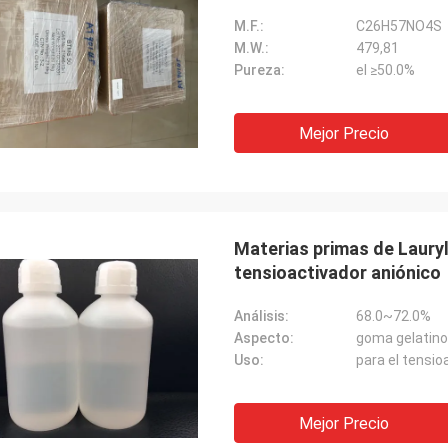
M.F.:
C26H57NO4S
M.W.:
479,81
Pureza:
el ≥50.0%
Mejor Precio
Materias primas de Lauryl
tensioactivador aniónico
Análisis:
68.0~72.0%
Aspecto:
goma gelatinos
Uso:
para el tensio
Mejor Precio