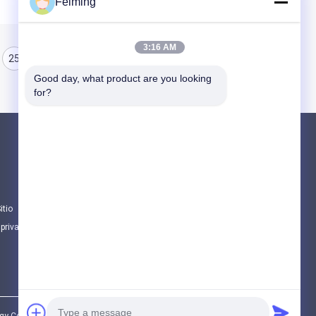
Feiming
3:16 AM
25
26
27
Good day, what product are you looking 
for?
Productos
Monómero del Polyimide
Material de revestimiento de goma
itio
Sustancias químicas electrónicas
 privacidad
Todas las categorías