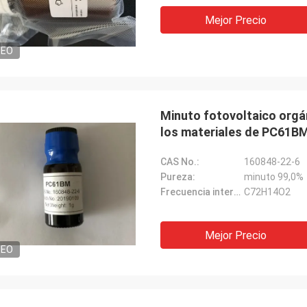
Mejor Precio
DEO
Minuto fotovoltaico orgá
los materiales de PC61B
CAS No.:
160848-22-6
Pureza:
minuto 99,0%
Frecuencia intermedia:
C72H14O2
Mejor Precio
DEO