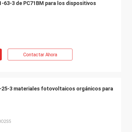
-63-3 de PC71BM para los dispositivos
 Bélgica
io de Feiming
tiva, realmente
ta, modificando
res, entrega,
enta.
Contactar Ahora
25-3 materiales fotovoltaicos orgánicos para
8O2S5