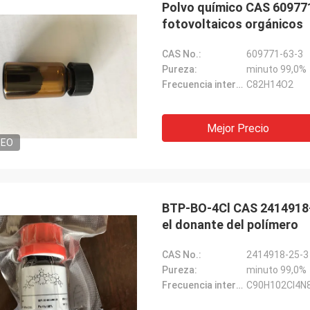
Polvo químico CAS 609771
fotovoltaicos orgánicos
Lara Schenk de
Kurt de Suiza
Es asombroso que servic
CAS No.:
609771-63-3
stá bien y la gente está trabajando
exceder nuestra expecta
Pureza:
minuto 99,0%
. Cuando tenga alguna noticia la
profesional en la consul
Frecuencia intermedia:
C82H14O2
tiré directamente con ustedes.
para requisitos particula
servicio de la después-v
Mejor Precio
DEO
BTP-BO-4Cl CAS 2414918-
el donante del polímero
CAS No.:
2414918-25-3
Pureza:
minuto 99,0%
Frecuencia intermedia:
C90H102Cl4N