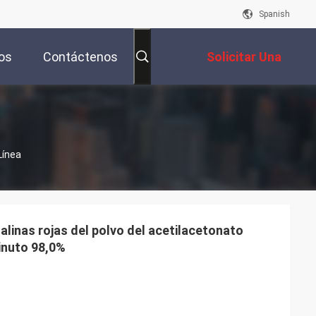
Spanish
os
Contáctenos
Solicitar Una
Cotización
Línea
alinas rojas del polvo del acetilacetonato
minuto 98,0%