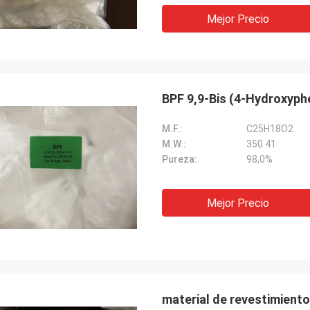
Mejor Precio
BPF 9,9-Bis (4-Hydroxyph
M.F.:
C25H18O2
M.W.:
350.41
Pureza:
98,0%
Mejor Precio
material de revestimiento