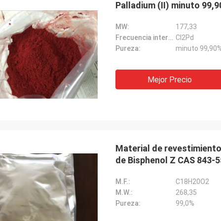
Palladium (II) minuto 99,
Lara Schenk de
Kurt de Suiza
MW:
177,33
Es asombroso que servic
Frecuencia intermedia:
Cl2Pd
stá bien y la gente está trabajando
exceder nuestra expecta
Pureza:
minuto 99,90
. Cuando tenga alguna noticia la
profesional en la consul
tiré directamente con ustedes.
para requisitos particula
servicio de la después-v
Mejor Precio
Material de revestimiento
de Bisphenol Z CAS 843-5
M.F.:
C18H20O2
M.W.:
268,35
Pureza:
99,0%