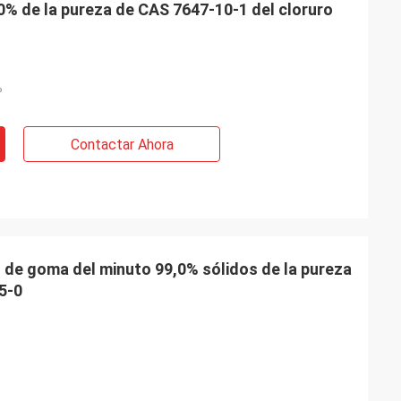
90% de la pureza de CAS 7647-10-1 del cloruro
 Bélgica
io de Feiming
tiva, realmente
%
ta, modificando
res, entrega,
enta.
Contactar Ahora
 de goma del minuto 99,0% sólidos de la pureza
5-0