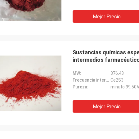
Mejor Precio
Sustancias químicas espec
intermedios farmacéutic
MW:
376,43
Frecuencia intermedia:
Ce2S3
Pureza:
minuto 99,50
Mejor Precio