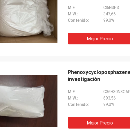
M.F.:
Cl6N3P3
M.W.:
347,66
Contenido:
99,0%
Mejor Precio
Phenoxycycloposphazene 
investigación
M.F.:
C36H30N3O6
M.W.:
693,56
Contenido:
99,0%
Mejor Precio