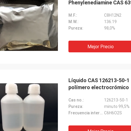
Phenylenediamine CAS 63
M.F.:
C8H12N2
M.W.:
136.19
Pureza:
98,0%
Mejor Precio
Líquido CAS 126213-50-1 
polímero electrocrómico
Cas no.:
126213-50-1
Pureza:
minuto 99,5%
Frecuencia intermedia:
C6H6O2S