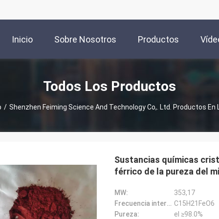
Inicio
Sobre Nosotros
Productos
Víde
Todos Los Productos
o
/
Shenzhen Feiming Science And Technology Co,. Ltd. Productos En 
Sustancias químicas crist
férrico de la pureza del 
MW:
353,17
Frecuencia intermedia:
C15H21FeO6
Pureza:
el ≥98.0%