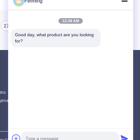
Feiming
12:38 AM
27
28
29
Good day, what product are you looking 
for?
Productos
Monómero del Polyimide
Material de revestimiento de goma
itio
Sustancias químicas electrónicas
 privacidad
Todas las categorías