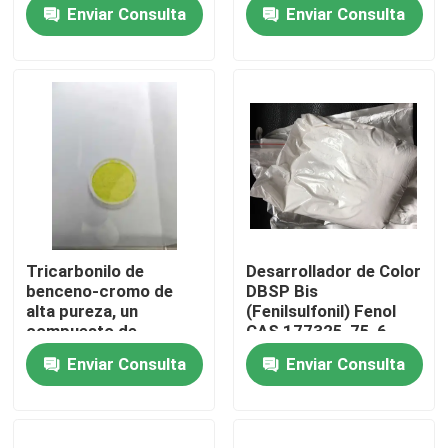
deposición de capas
transición versátil
Enviar Consulta
Enviar Consulta
atómicas con
conocido por su
excelentes
fuerte acidez de Lewis
Sobre nosotros
propiedades
y su papel como
eléctricas y
intermedio clave en la
mecánicas adecuadas
química del molibdeno
Viaje de la fábrica
para pantallas LCD
OLED e industrias de
semiconductores
Control de calidad
Éntrenos en contacto con
Tricarbonilo de
Desarrollador de Color
benceno-cromo de
DBSP Bis
Pida una cita
alta pureza, un
(Fenilsulfonil) Fenol
compuesto de
CAS 177325-75-6
coordinación
Enviar Consulta
Enviar Consulta
organometálico
Monómero del Polyimide
clásico. Presenta un
centro de cromo(0)
unido a un anillo de
Material de revestimiento de goma