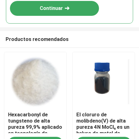
pantallas LCD OLED e industrias
Continuar
de semiconductores
Productos recomendados
Hogar
Hexacarbonyl de
El cloruro de
Productos
tungsteno de alta
molibdeno(V) de alta
pureza 99,9% aplicado
pureza 4N MoCl₅ es un
en tecnología de
haluro de metal de
Vídeos