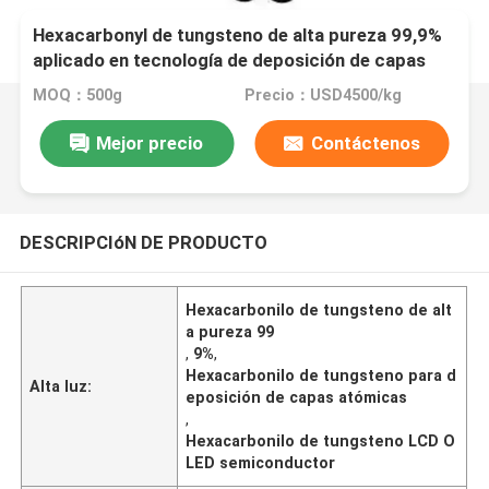
Hexacarbonyl de tungsteno de alta pureza 99,9%
aplicado en tecnología de deposición de capas
atómicas con excelentes propiedades eléctricas
MOQ：500g
Precio：USD4500/kg
y mecánicas adecuadas para pantallas LCD OLED
e industrias de semiconductores
Mejor precio
Contáctenos
DESCRIPCIóN DE PRODUCTO
Hexacarbonilo de tungsteno de alt
a pureza 99
,
9%
,
Hexacarbonilo de tungsteno para d
Alta luz:
eposición de capas atómicas
,
Hexacarbonilo de tungsteno LCD O
LED semiconductor