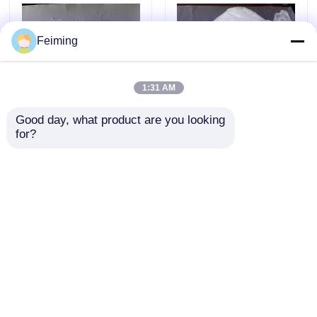
benceno y tres
ligandos carbonilo
(CO)
Sustancias químicas electrónicas
Feiming
Materiales fotovoltaicos orgánicos
1:31 AM
Good day, what product are you looking 
Colorante libre de BPA
El colorante libre de
Materiales de OLED
for?
Complejo de urea y
BPA PF-201 3-(3-
uretano con alta
Tosilureido)fenil 4-
estabilidad y
Metilbencenosulfonato
Materias primas de los productos farmacéuticos
excelentes
fue el primer revelador
Enviar Consulta
Enviar Consulta
propiedades de
de color en el
resistencia Ofrece
mercado que no
Materias primas del cuidado personal
seguridad de
contenía BPA ni fenol
durabilidad y
Inicio
Mapa del Sitio
Contactar Ahora
Desktop Site
beneficios
Materias primas cosméticas
ambientales para la
Mapa del Sitio
Privacy Policy
impresión térmica
Suplemento alimenticio de la comida