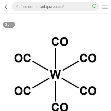
2
/
4